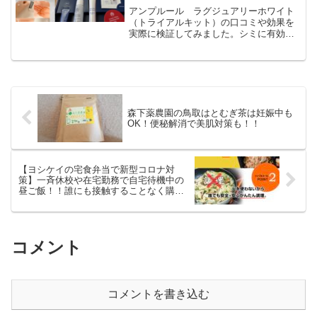
ミを検証してみた
アンプルール ラグジュアリーホワイト
（トライアルキット）の口コミや効果を
実際に検証してみました。シミに有効な
安定型ハイドロキノンを配合したアイテ
ムは妊娠・授乳中に使用できるのか、本
社に直接電話で確認しました。
森下薬農園の鳥取はとむぎ茶は妊娠中も
OK！便秘解消で美肌対策も！！
【ヨシケイの宅食弁当で新型コロナ対
策】一斉休校や在宅勤務で自宅待機中の
昼ご飯！！誰にも接触することなく購入
できる？
コメント
コメントを書き込む