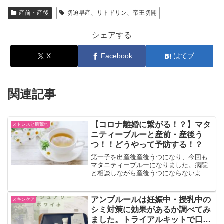
産前・産後
切迫早産、リトドリン、帝王切開
シェアする
X
Facebook
はてブ
関連記事
【コロナ離婚に繋がる！？】マタ
ストレスと肌荒れ
ニティーブルーと産前・産後う
つ！！どうやって予防する！？
第一子を出産後産後うつになり、今回も
マタニティーブルーになりました。病院
と相談しながら産後うつにならないよう
のいケアして、今はすっかり元気です。
私なりの産後うつにならない為のケアの
方法を記事にまとめました。
アンプルールは妊娠中・授乳中の
スキンケア
シミ対策に効果があるか調べてみ
ました。トライアルキットで口コ