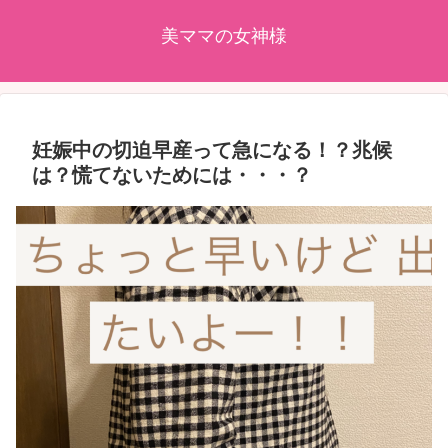
美ママの女神様
妊娠中の切迫早産って急になる！？兆候
は？慌てないためには・・・？