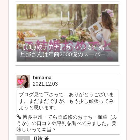
【加藤綾子アナ】カトパンが結婚！
旦那さんは年商2000億のスーパーロ
ピアの社長？
bimama
2021.12.03
ブログ見て下さって、ありがとうございま
す。まだまだですが、もう少し頑張ってみ
ようと思います。
博多中州・てら岡監修のおせち・楓華（ふ
うか）の口コミや評判を調べてみました。美
味しいって本当？
月詠 蒼