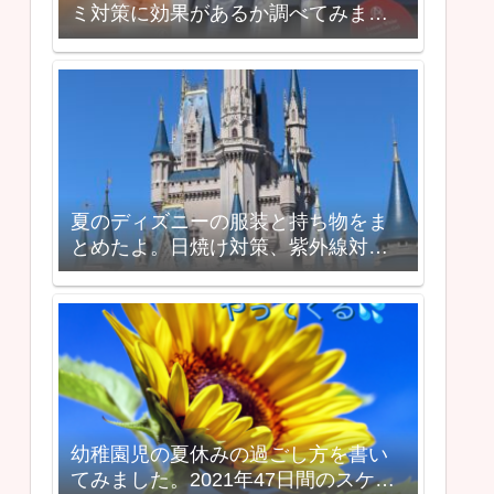
ミ対策に効果があるか調べてみまし
た。トライアルキットで口コミを検
証してみた
夏のディズニーの服装と持ち物をま
とめたよ。日焼け対策、紫外線対策
も必須です。
幼稚園児の夏休みの過ごし方を書い
てみました。2021年47日間のスケジ