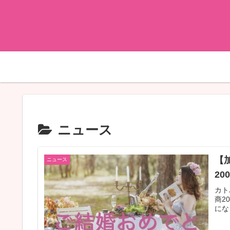
ニュース
【
ニュース
2
カト
商2
にな