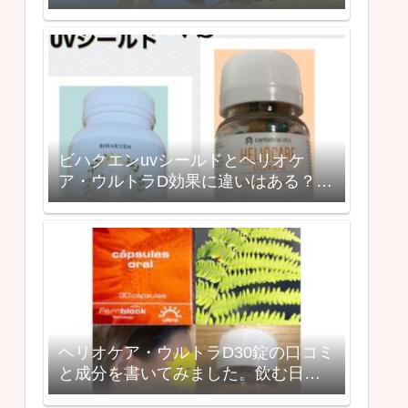
ュールを大公開
ビハクエンuvシールドとヘリオケ
ア・ウルトラD効果に違いはある？成
分を徹底比較！【飲む日焼け止め】
ヘリオケア・ウルトラD30錠の口コミ
と成分を書いてみました。飲む日焼
け止めの効果は？