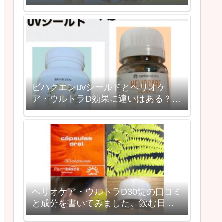
ュールを大公開
ビハクエンuvシールドとヘリオケ
ア・ウルトラD効果に違いはある？成
分を徹底比較！【飲む日焼け止め】
ヘリオケア・ウルトラD30錠の口コミ
と成分を書いてみました。飲む日焼
け止めの効果は？