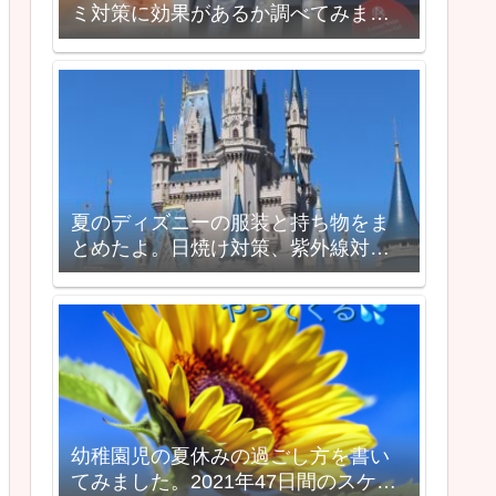
ミ対策に効果があるか調べてみまし
た。トライアルキットで口コミを検
証してみた
夏のディズニーの服装と持ち物をま
とめたよ。日焼け対策、紫外線対策
も必須です。
幼稚園児の夏休みの過ごし方を書い
てみました。2021年47日間のスケジ